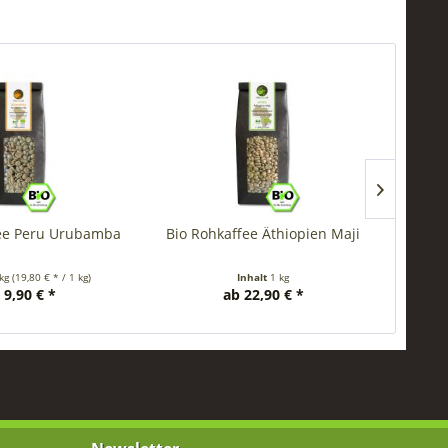
TIPP!
fee Peru Urubamba
Bio Rohkaffee Äthiopien Maji
Rohk
 kg
(19,80 € * / 1 kg)
Inhalt
1 kg
In
 9,90 € *
ab 22,90 € *