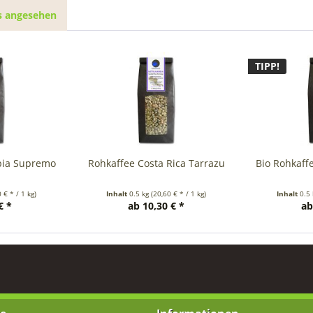
s angesehen
TIPP!
bia Supremo
Rohkaffee Costa Rica Tarrazu
Bio Rohkaf
 € * / 1 kg)
Inhalt
0.5 kg
(20,60 € * / 1 kg)
Inhalt
0.5
€ *
ab 10,30 € *
ab