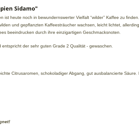
opien Sidamo"
nen ist heute noch in bewundernswerter Vielfalt “wilder” Kaffee zu fin
den und gepflanzten Kaffeesträucher wachsen, leicht lichtet, allerding
ffees beeindrucken durch ihre einzigartigen Geschmacksnoten.
d entspricht der sehr guten Grade 2 Qualität - gewaschen.
ichte Citrusaromen, schokoladiger Abgang, gut ausbalancierte Säure. E
gnet!