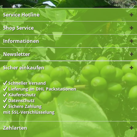
Service Hotline
Shop Service
Informationen
Newsletter
Sicher einkaufen
Schneller Versand
Lieferung an DHL Packstationen
Käuferschutz
Datenschutz
Sichere Zahlung
mit SSL-Verschlüsselung
Zahlarten